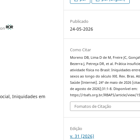
Publicado
ston
24-05-2026
Como Citar
Moreno DB, Lima D de M, Freire JC, Gonçal
Bezerra J, Petreça DR, et al. Prática insufici
atividade física no Brasil: Iniquidades entr
sexos ao longo do século XXI. Rev. Bras. Ati
Saúde [Internet]. 24º de maio de 2026 [cita
de agosto de 2026];31:1-8. Disponível em:
https://rbafs.org.br/RBAFS/article/view/1
social, Iniquidades em
Fomatos de Citação
Edição
v. 31 (2026)