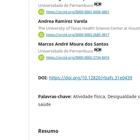
Universidade de Pernambuco
https://orcid.org/0000-0002-6006-4861
Andrea Ramirez Varela
The University of Texas Health Science Center at Hou
https://orcid.org/0000-0003-2685-9617
Marcos André Moura dos Santos
Universidade de Pernambuco
https://orcid.org/0000-0002-2734-8416
DOI:
https://doi.org/10.12820/rbafs.31e0439
Palavras-chave:
Atividade física, Desigualdade 
saúde
Resumo