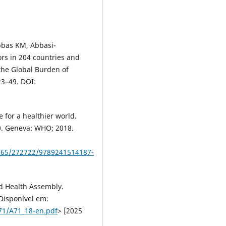
Abbas KM, Abbasi-
ors in 204 countries and
 the Global Burden of
23–49. DOI:
 for a healthier world.
30. Geneva: WHO; 2018.
0665/272722/9789241514187-
ld Health Assembly.
 Disponível em:
71/A71_18-en.pdf
> [2025