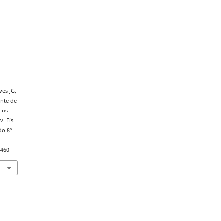
ves JG,
ente de
e os
v. Fís.
do 8º
5460