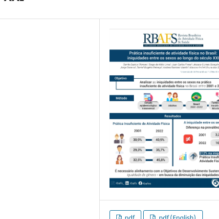
pdf
pdf (English)