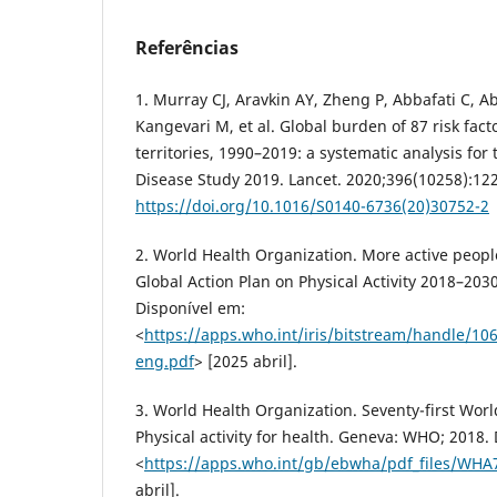
Referências
1. Murray CJ, Aravkin AY, Zheng P, Abbafati C, 
Kangevari M, et al. Global burden of 87 risk fact
territories, 1990–2019: a systematic analysis for
Disease Study 2019. Lancet. 2020;396(10258):12
https://doi.org/10.1016/S0140-6736(20)30752-2
2. World Health Organization. More active people
Global Action Plan on Physical Activity 2018–20
Disponível em:
<
https://apps.who.int/iris/bitstream/handle/1
eng.pdf
> [2025 abril].
3. World Health Organization. Seventy-first Wor
Physical activity for health. Geneva: WHO; 2018.
<
https://apps.who.int/gb/ebwha/pdf_files/WHA
abril].