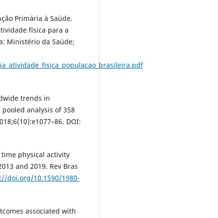
enção Primária à Saúde.
vidade física para a
ia: Ministério da Saúde;
a_atividade_fisica_populacao_brasileira.pdf
ldwide trends in
a pooled analysis of 358
018;6(10):e1077–86. DOI:
 time physical activity
 2013 and 2019. Rev Bras
://doi.org/10.1590/1980-
utcomes associated with