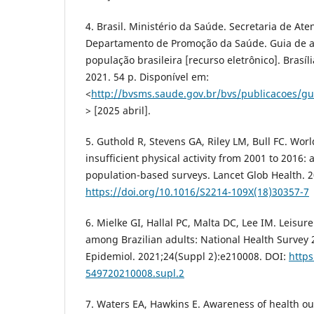
4. Brasil. Ministério da Saúde. Secretaria de At
Departamento de Promoção da Saúde. Guia de ati
população brasileira [recurso eletrônico]. Brasíl
2021. 54 p. Disponível em:
<
http://bvsms.saude.gov.br/bvs/publicacoes/gui
> [2025 abril].
5. Guthold R, Stevens GA, Riley LM, Bull FC. Wor
insufficient physical activity from 2001 to 2016: 
population-based surveys. Lancet Glob Health. 2
https://doi.org/10.1016/S2214-109X(18)30357-7
6. Mielke GI, Hallal PC, Malta DC, Lee IM. Leisure
among Brazilian adults: National Health Survey
Epidemiol. 2021;24(Suppl 2):e210008. DOI:
https
549720210008.supl.2
7. Waters EA, Hawkins E. Awareness of health o