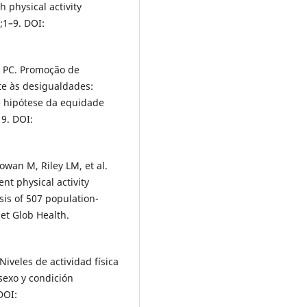
h physical activity
;1–9. DOI:
l PC. Promoção de
ate às desigualdades:
 e hipótese da equidade
9. DOI:
owan M, Riley LM, et al.
ent physical activity
is of 507 population-
cet Glob Health.
Niveles de actividad física
sexo y condición
DOI: