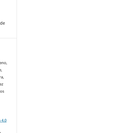
ade
eno,
e,
ra,
ez
tos
a
 4.0
a