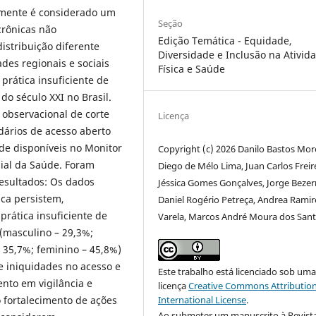
ntemente é considerado um
Seção
crônicas não
Edição Temática - Equidade,
istribuição diferente
Diversidade e Inclusão na Ativid
des regionais e sociais
Física e Saúde
 prática insuficiente de
 do século XXI no Brasil.
observacional de corte
Licença
dários de acesso aberto
de disponíveis no Monitor
Copyright (c) 2026 Danilo Bastos Mor
ial da Saúde. Foram
Diego de Mélo Lima, Juan Carlos Freir
Resultados: Os dados
Jéssica Gomes Gonçalves, Jorge Bezer
ca persistem,
Daniel Rogério Petreça, Andrea Ramir
rática insuficiente de
Varela, Marcos André Moura dos San
 (masculino – 29,3%;
 35,7%; feminino – 45,8%)
e iniquidades no acesso e
Este trabalho está licenciado sob um
ento em vigilância e
licença
Creative Commons Attribution
International License
.
fortalecimento de ações
Ao submeter um manuscrito à Revist