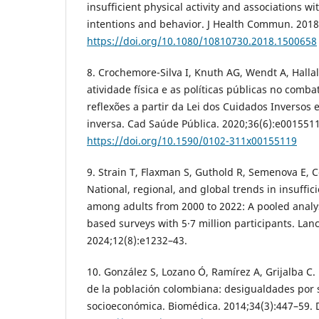
insufficient physical activity and associations wit
intentions and behavior. J Health Commun. 2018
https://doi.org/10.1080/10810730.2018.1500658
8. Crochemore-Silva I, Knuth AG, Wendt A, Halla
atividade física e as políticas públicas no comb
reflexões a partir da Lei dos Cuidados Inversos
inversa. Cad Saúde Pública. 2020;36(6):e0015511
https://doi.org/10.1590/0102-311x00155119
9. Strain T, Flaxman S, Guthold R, Semenova E, C
National, regional, and global trends in insuffici
among adults from 2000 to 2022: A pooled analys
based surveys with 5·7 million participants. Lan
2024;12(8):e1232–43.
10. González S, Lozano Ó, Ramírez A, Grijalba C. 
de la población colombiana: desigualdades por 
socioeconómica. Biomédica. 2014;34(3):447–59. 