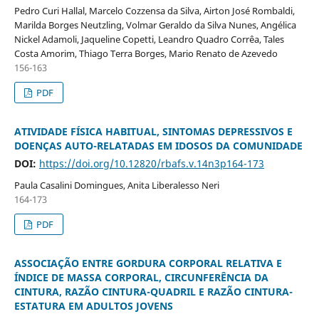
Pedro Curi Hallal, Marcelo Cozzensa da Silva, Airton José Rombaldi,
Marilda Borges Neutzling, Volmar Geraldo da Silva Nunes, Angélica
Nickel Adamoli, Jaqueline Copetti, Leandro Quadro Corrêa, Tales
Costa Amorim, Thiago Terra Borges, Mario Renato de Azevedo
156-163
PDF
ATIVIDADE FÍSICA HABITUAL, SINTOMAS DEPRESSIVOS E
DOENÇAS AUTO-RELATADAS EM IDOSOS DA COMUNIDADE
DOI:
https://doi.org/10.12820/rbafs.v.14n3p164-173
Paula Casalini Domingues, Anita Liberalesso Neri
164-173
PDF
ASSOCIAÇÃO ENTRE GORDURA CORPORAL RELATIVA E
ÍNDICE DE MASSA CORPORAL, CIRCUNFERÊNCIA DA
CINTURA, RAZÃO CINTURA-QUADRIL E RAZÃO CINTURA-
ESTATURA EM ADULTOS JOVENS